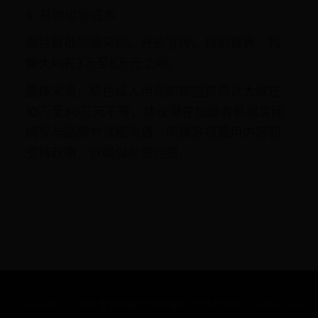
4. 其他运营成本
包括首批货源采购、开业宣传、培训费等，预
算大约在3万至8万元之间。
整体来看，桔色成人用品的加盟费总计大致在
10万至30万元不等，建议潜在加盟者根据实际
情况与品牌方详细沟通，明确各项费用内容和
支持政策，以确保投资回报。
Copyright © 2088 世界杯预选赛赛程表_世界杯韩国 - sodlde.com