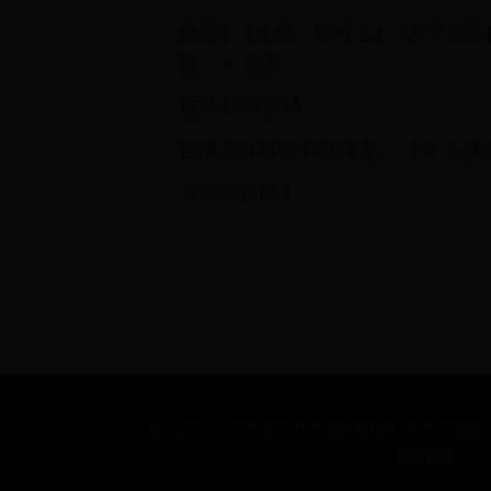
解释 1.《礼记．檀弓上》:"天子
柩。 © 汉典
菆涂 网络解释
百度百科菆涂 借指灵柩。《梁书·皇后
【加载评论 】
Copyright © 2088 世界杯预选赛赛程表_世界杯韩国 - sodld
友情链接