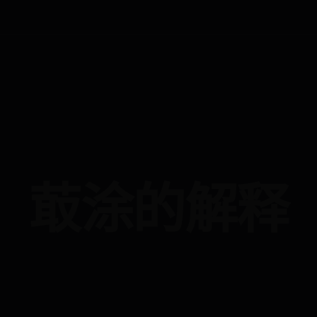
菆涂的解释