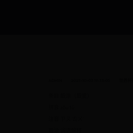
ADMIN
2025-10-03 19:33:05
世界杯
条目 菆涂（菆塗）
拼音 zōu tú
注音 ㄗㄡ ㄊㄨˊ
菆涂 词语解释