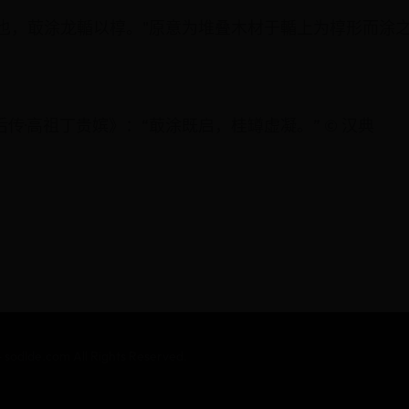
之殡也，菆涂龙輴以椁。"原意为堆叠木材于輴上为椁形而涂之
传·高祖丁贵嫔》：“菆涂既启，桂罇虚凝。” © 汉典
e.com All Rights Reserved.