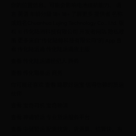
你的位置信息，可能会影响电池续航能力。 语
言 英语 年龄分级 18+ 18+ 了解更多 提供者 名称
或姓名Chuanhua Lujing Technology Co., Ltd. 版
权 © 传化陆洲科技有限公司 开发者网站 隐私政
策 更多来自"传化陆鲸科技有限公司"的 App 查
看 传化陆运通 传化陆运通货主版
查看 传化陆运通经纪人 商务
查看 传化融易运 商务
你可能还喜欢 查看 路歌好运宝 值得信赖的货运
伙伴
查看 宝奇司机 宝奇物流
查看 神通智运 专业货运服务平台
查看 中储智运 配货找货，货源真、结算快、有