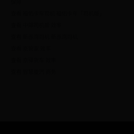
保障
查看 福佑卡车司机 福佑卡车「司机版」
查看 中邮司机帮 效率
查看 新赤湾司机 新赤湾司机
查看 京管家 效率
查看 京驿货车 效率
查看 智慧重汽 商务