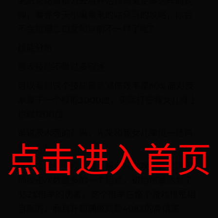
更愿意花费精力去培养姑获鸟鬼使黑这样的式
神，看完今天小编带来的姑获鸟的攻略，你会
不会觉得二口女和以前不一样了呢？
技能分析
普攻技能不做过多叙述
可以看到这个技能最高减伤效率是60% 面对茨
木童子一个技能3000血，实际打在我女儿身上
也就1200血
谁说茨木强的？来，先来和我女儿单挑一场再
点击进入首页
说！！！
这个技能是多段伤害，最多八次攻击，是阴阳
师攻击次数最多的一个招式，初始伤害达到了
352%倍率的伤害，这个倍率在整个游戏也是相
当高的，而且升到满级则是408%的高倍率