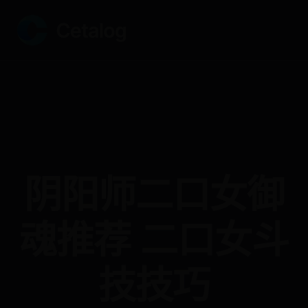
阴阳师二口女御
魂推荐 二口女斗
技技巧