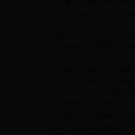
背后故事：当叙事不再规整，观众
二创玩法：做成“找彩蛋”长图；或
3. 乌龙失误：人类在压力下的可爱
“翻车梗图”之所以能火，是因为它
育”。笑归笑，优秀的梗图往往还带
3.1 脚下一滑，世界一黑
原始情境：后卫回追、准备处理球，
背后故事：失误最刺痛的是它的随机
二创玩法：配字“我以为我准备好了”
3.2 解围变助攻：球的“背叛感”
原始情境：本来要大脚解围，却踢
背后故事：这类梗图火在“逻辑崩塌