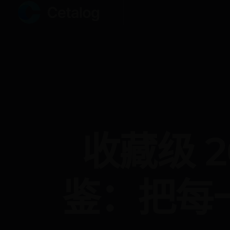
收藏级 
鉴：把每