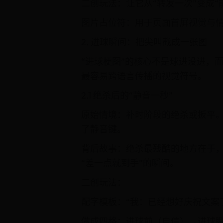
二创玩法：让它从“转发一次”变成“
图片占位符：用于页面首屏视觉与
2. 进球瞬间：把尖叫截成一张图
“进球梗图”的核心不是球进没进，
最容易跨语言传播的视觉符号。
2.1 绝杀后的“静音一秒”
原始情境：补时阶段的绝杀或扳平
了静音键。
背后故事：绝杀最残酷的地方在于，
“差一点就到手”的瞬间。
二创玩法：
配字模板：“我：已经想好庆祝文案了 
做成四格：进球前（自信）→进球