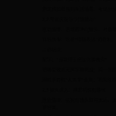
把定格脸替换到生活场景：考试出
2.2 夸张庆祝与“对镜输出”
原始情境：进球后冲向镜头、对着镜
背后故事：这是“情绪表达”的胜利
二创玩法：
配字：“当我终于把这件事做完”
把嘴型做成无声字幕挑战：同一张
同款手势做“人类学”合集：不同球员
2.3 镜头误入：摄影机也有情绪
原始情境：庆祝时镜头跟得太近、太
更好笑。