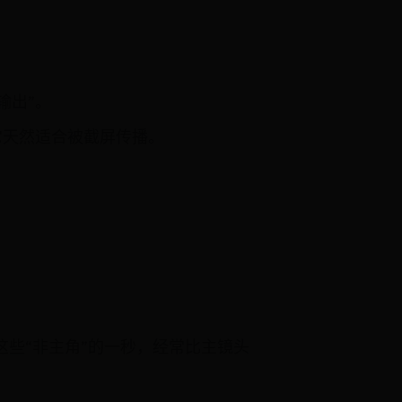
输出”。
它天然适合被截屏传播。
这些“非主角”的一秒，经常比主镜头