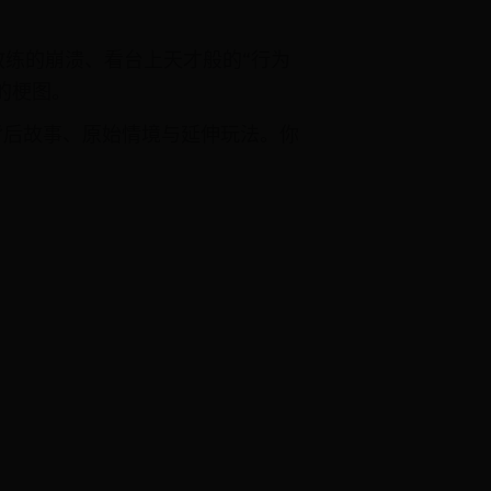
练的崩溃、看台上天才般的“行为
的梗图。
含背后故事、原始情境与延伸玩法。你