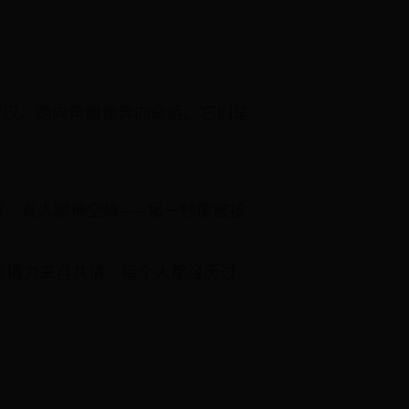
罗汉、跑向角旗像奔向命运。它们是
膝、有人眼神空掉——那一秒像被按
传播力来自共情：每个人都经历过