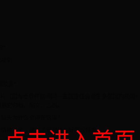
容”
被搜到
间胶囊”
图片（因为世界杯期间同一主题往往会诞生多张同构梗图
刻把它归档、配文、二创。
？镜头为什么会停在这里？
、情绪变化，决定了它为什么好笑或好燃。