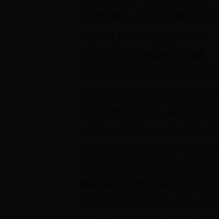
1) 造型出圈：一件衣服打通全平台
2) 标语与手牌：一行字胜过千言
3) 人浪与拼图：集体创作的浪漫
二创工具箱：把梗图做成“可持续内
收藏与发布建议：如何让梗图更易
结语：梗图不是玩笑，是共同记忆
1. 图鉴使用说明：如何把梗图当“时
这篇“图鉴”不强行指定某一张固定
的结构：你看到类似画面，就能立
原始情境：这张图发生在什么时刻
背后故事：压力、赛况、人物关系