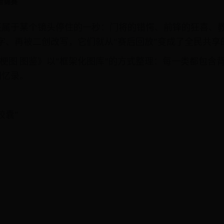
世锦赛
还属于某个镜头停住的一秒：门将的错愕、前锋的狂喜、教
字、再被二创改写，它们就从“赛后回放”变成了全民共享
热门梗图 图鉴》以“框架化图库”的方式整理：每一类都包
回忆录。
胶囊”