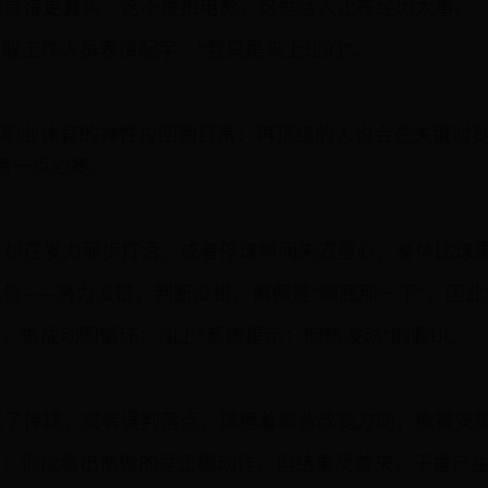
会觉得更真实：这不是拍电影，这是活人正在经历大事。
截取工作人员表情配字：“我只是来上班的”。
把职业体育的神性拉回到日常：再顶级的人也会在关键时
着一点心疼。
却在发力那步打滑；或者停球瞬间失去重心，身体比球更
性——努力没错，判断没错，偏偏是“脚底那一下”。因此
；做成动图循环；加上“系统提示：网络波动”的假UI。
成了传球；或者误判落点，球擦着脚背改变方向，像被安
”：你能看出他做的是正确动作，但结果反着来，于是产