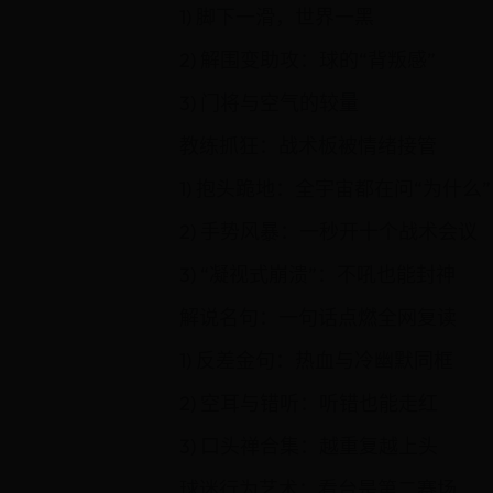
1) 脚下一滑，世界一黑
2) 解围变助攻：球的“背叛感”
3) 门将与空气的较量
教练抓狂：战术板被情绪接管
1) 抱头跪地：全宇宙都在问“为什么”
2) 手势风暴：一秒开十个战术会议
3) “凝视式崩溃”：不吼也能封神
解说名句：一句话点燃全网复读
1) 反差金句：热血与冷幽默同框
2) 空耳与错听：听错也能走红
3) 口头禅合集：越重复越上头
球迷行为艺术：看台是第二赛场