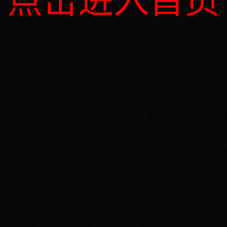
点击进入首页
能被反复改写的模板”。
情绪定调（建议放在引言后）。
而是球进之后人怎么变形：瞳孔放大、嘴型失控、拥抱叠
。全场先爆炸，随后镜头切到失球方：有人定住、有人扶
它把90分钟的努力压缩成“还来得及吗”的空白。梗图的
/ 现实：”
瞬间（呐喊）→回放确认（祈祷）→最终（静音）