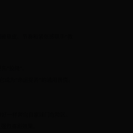
刻被草皮、节奏和紧张感联手“教
先“投降”。
它成为“命运捉弄”的通用表情。
排好一样奔向自家球门危险区。
生强烈喜剧效果。