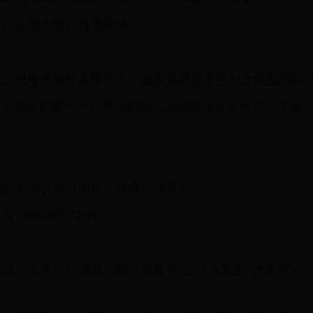
分、抢票失败、外卖取消
头咆哮或做标志性手势。画面像是球员在对全网直播间“
。对镜头的那一下，等于把私人激动变成公共仪式，于是
图配不同台词（加班、健身、通关）
的“庆祝语法”对比
晃、太突然；或者切到一位替补/工作人员的“神反应”。