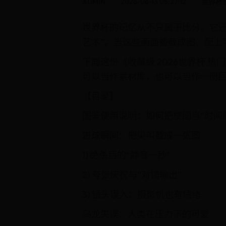
ADMIN
2026-06-13 05:27:12
世界杯
世界杯的记忆从不只属于比分。它
艺术”。当这些画面被截成图、配上
下面这份《收藏级 2026世界杯 
可以当作素材库，也可以当作一册
【目录】
图鉴使用说明：如何把梗图当“时间
进球瞬间：把尖叫截成一张图
1) 绝杀后的“静音一秒”
2) 夸张庆祝与“对镜输出”
3) 镜头误入：摄影机也有情绪
乌龙失误：人类在压力下的可爱